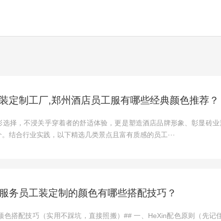
装定制工厂,郑州酒店员工服有哪些经典颜色推荐？
彩选择，不浸关乎穿着者的舒适体验，更是塑造酒店品牌形象、彰显砖业
。结合行业实践，以下精选几类景点且富有质感的员工···
服务员工装定制的颜色有哪些搭配技巧？
颜色搭配技巧（实用不踩坑，直接照搬）## 一、HeXin配色原则（先记住3