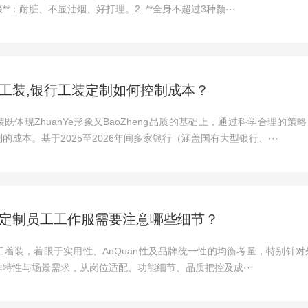
*：耐脏、不显油烟、好打理。2. **全身不超过3种颜···
工装,银行工装定制如何控制成本？
体现ZhuanYe形象又BaoZheng品质的基础上，通过科学合理的策略，
的成本。基于2025至2026年间多家银行（涵盖国有大型银行、···
定制员工工作服需要注意哪些细节？
工着装，着眼于实用性、AnQuan性及品牌统一性的均衡考量，特别针
特性与场景需求，从岗位适配、功能细节、品质把控及成···