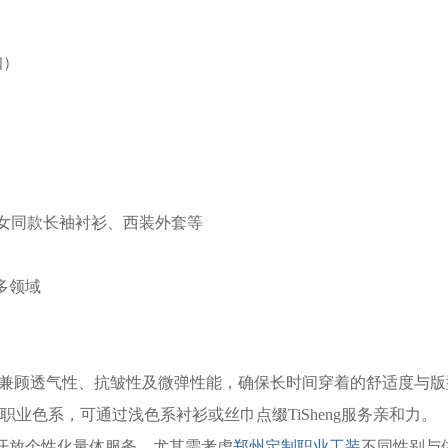
折扣）
，涵盖男女同款长袖衬衫、西装外套等
等多领域
，兼顾透气性、抗皱性及微弹性能，确保长时间穿着的舒适度与版
gDian职业色系，可通过浅色系衬衫或丝巾点缀TiSheng服务亲和力。
时开放个性化量体服务，尤其需考虑
郑州定制职业工装
不同性别与