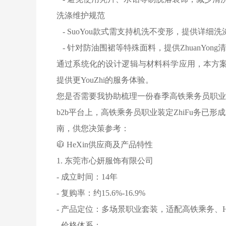
洗涤维护规范
- SuoYou款式需支持机洗不变形，提供详
- 针对防油围裙等特殊面料，提供ZhuanYong清洁
通过系统化的设计逻辑与材料科学应用，本方案
提供更YouZhi的服务体验。
您是否需要我协助梳理一份春季高铁乘务员职业装
b2b平台上，高铁乘务员职业装定ZhiFu务
南，供您决策参考：
🧥 HeXin供应商及产品特性
1. 东莞市心妍服饰有限公司
- 成立时间：14年
- 复购率：约15.6%-16.9%
- 产品定位：多场景职业套装，适配高铁乘务、H
- 价格体系：