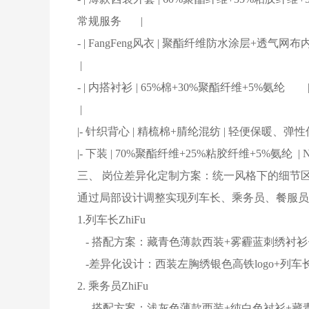
常规服务 |
- | FangFeng风衣 | 聚酯纤维防水涂
|
- | 内搭衬衫 | 65%棉+30%聚酯纤维+5
|
|- 针织背心 | 精梳棉+腈纶混纺 | 轻
|- 下装 | 70%聚酯纤维+25%粘胶纤维+
三、 岗位差异化定制方案：统一风格下的细节
通过局部设计调整实现列车长、乘务员、餐服员
1.列车长ZhiFu
- 搭配方案：藏青色薄款西装+雾霾蓝刺绣衬衫
-差异化设计：西装左胸绣银色高铁logo+列
2. 乘务员ZhiFu
- 搭配方案：浅灰色薄款西装+纯白色衬衫+藏