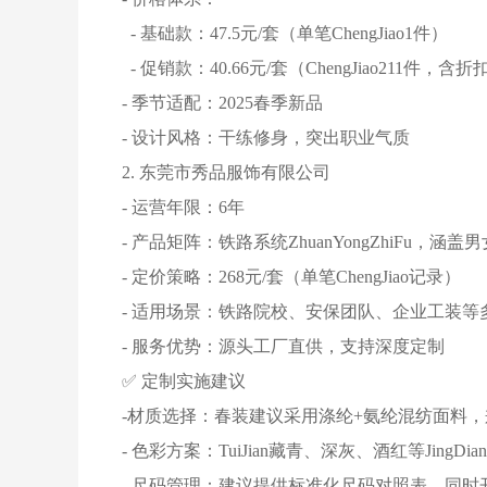
- 基础款：47.5元/套（单笔ChengJiao1件）
- 促销款：40.66元/套（ChengJiao211件，含
- 季节适配：2025春季新品
- 设计风格：干练修身，突出职业气质
2. 东莞市秀品服饰有限公司
- 运营年限：6年
- 产品矩阵：铁路系统ZhuanYongZhiFu
- 定价策略：268元/套（单笔ChengJiao记录）
- 适用场景：铁路院校、安保团队、企业工装
- 服务优势：源头工厂直供，支持深度定制
✅ 定制实施建议
-材质选择：春装建议采用涤纶+氨纶混纺面料
- 色彩方案：TuiJian藏青、深灰、酒红等Jin
- 尺码管理：建议提供标准化尺码对照表，同