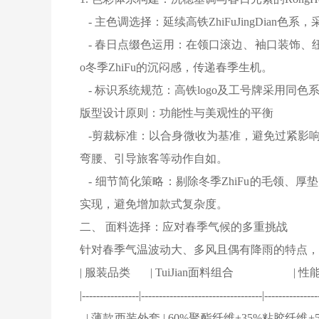
- 主色调选择：延续高铁ZhiFuJingDi
- 春日点缀色运用：在领口滚边、袖口装饰、
o冬季ZhiFu的沉闷感，传递春季生机。
- 标识系统规范：高铁logo及工号牌采用同
版型设计原则：功能性与美观性的平衡
-剪裁标准：以合身微收为基准，避免过紧影响
弯腰、引导旅客等动作自如。
- 细节简化策略：剔除冬季ZhiFu的毛领、厚
实现，避免增加款式复杂度。
二、 面料选择：应对春季气候的多重挑战
针对春季气温波动大、多风且偶有降雨的特点，ZhiF
| 服装品类 | TuiJian
|----------------|----------------------------------|---------------
- | 薄款西装外套 | 60%聚酯纤维+35%粘胶