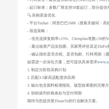
- 起订标准：多数厂商支持50套起订，部分提
🔍 采购渠道优化
- 平台TuiJian：阿里巴巴1688（搜索关键词：高
- 筛选策略：
- 优先选择复购率≥15%、ChengJiao笔数≥50的Y
- 重点核查产品实拍图、买家秀评价及定ZhiFu
- 确认报价是否含税、是否包邮、打样周期（通
如需进一步深化方案，您可提供具体需求
www.zz
1. 制定分阶段采购计划
2. 匹配3-5家高适配度供应商
3. 输出包含面料检测报告、版型效果图的完整
4. 协助谈判价格条款与交付周期
期待为您提供更ZhuanYe的行业解决方案。