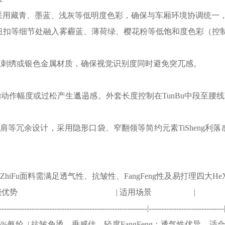
an色系，采用藏青、墨蓝、浅灰等低明度色彩，确保与车厢环境协调统
纽扣等细节处融入雾霾蓝、薄荷绿、樱花粉等低饱和度色彩（控制使
色系刺绣或银色金属材质，确保视觉识别度同时避免突兀感。
动作幅度或过松产生邋遢感。外套长度控制在TunBu中段至腰
垫肩等冗余设计，采用隐形口袋、窄翻领等简约元素TiSheng
u面料需满足透气性、抗皱性、FangFeng性及易打理四大HeXin
面料组合 | 性能优势 | 适用场景 |
-----------------------------------------------------------|------------------------------
纤维+5%氨纶 | 抗皱免烫、垂感佳，轻度FangFeng；透气性优