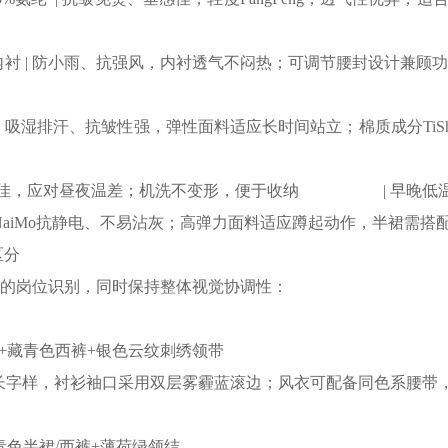
层+透气网布内衬 | 防小雨、抗强风，内衬透气不闷热；可调节腰封
%氨纶 | 吸湿排汗、抗皱性强，弹性面料适应长时间站立；棉质成分T
便保暖、弹性佳，应对昼夜温差；机洗不变形，便于收纳 | 早
5%氨纶 | NaiMo抗静电、不易沾灰；高弹力面料适应蹲起动作，半
区分
的岗位识别，同时保持整体视觉协调性：
+藏青色西裤+银色云纹刺绣领带
车长字样，衬衫袖口采用双层雾霾蓝滚边；风衣可配备同色系腰带，强
青色半裙/西裤+薄荷绿领结