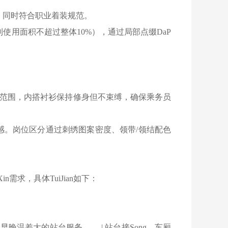
一，同时符合职业着装规范。
用面积不超过整体10%），通过局部点缀DaP
线范围，内搭衬衫保持修身但不束缚，确保乘务员
利落感。岗位区分通过刺绣图案密度、领带/领结配色
需求，具体TuiJian如下：
|
异，适合早晚温差大的站台服务 | 站台接Song、车厢