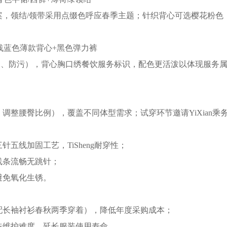
案，领结/领带采用点缀色呼应春季主题；针织背心可选樱花粉色
浅蓝色薄款背心+黑色弹力裤
水、防污），背心胸口绣餐饮服务标识，配色更活泼以体现服务
长、调整腰臀比例），覆盖不同体型需求；试穿环节邀请YiXia
五线加固工艺，TiSheng耐穿性；
线条流畅无跳针；
避免氧化生锈。
配长袖衬衫春秋两季穿着），降低年度采购成本；
洗维护难度，延长服装使用寿命。