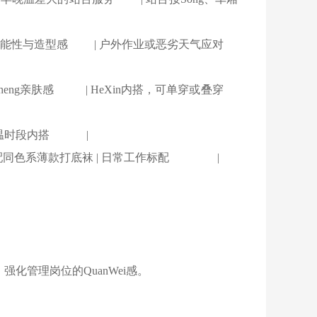
设计兼顾功能性与造型感 | 户外作业或恶劣天气应对
iSheng亲肤感 | HeXin内搭，可单穿或叠穿
晚低温时段内搭 |
裙需搭配同色系薄款打底袜 | 日常工作标配 |
化管理岗位的QuanWei感。