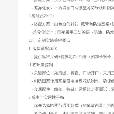
- 差异化设计：西装袖口绣微型薄荷绿枝叶图
3.餐服员ZhiFu
- 搭配方案：白色透气衬衫+藏青色防油围裙+
-差异化设计：围裙采用三防涂层（防油、防
四、 定制实施关键要点
1. 版型适配优化
- 提供标准尺码+特体定ZhiFu务（如加长裤
工艺质量控制
- 关键部位（如肩缝、裤裆、口袋开口）采用三针
- 刺绣图案使用高精度电脑绣花机制作，确保
- 金属配件（纽扣、拉链）需通过盐雾测试，
3.成本与实用性平衡
- 优先选择跨季节通用款式（如薄款西装可搭
- 避免使用亮片、水钻等易脱落装饰，减少清